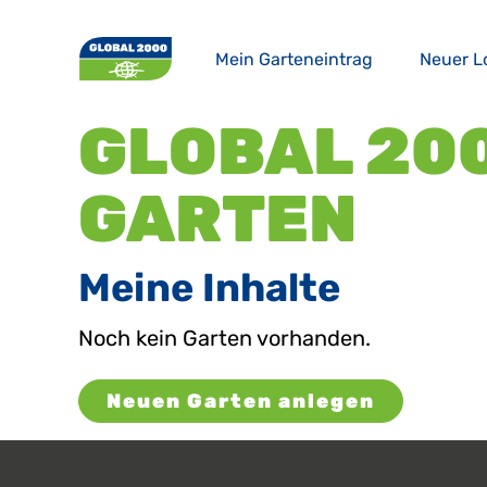
Main navigation
Mein Garteneintrag
Neuer L
GLOBAL 20
GARTEN
Meine Inhalte
Noch kein Garten vorhanden.
Neuen Garten anlegen